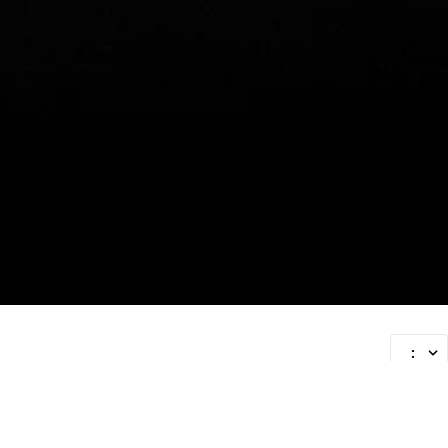
:
45%